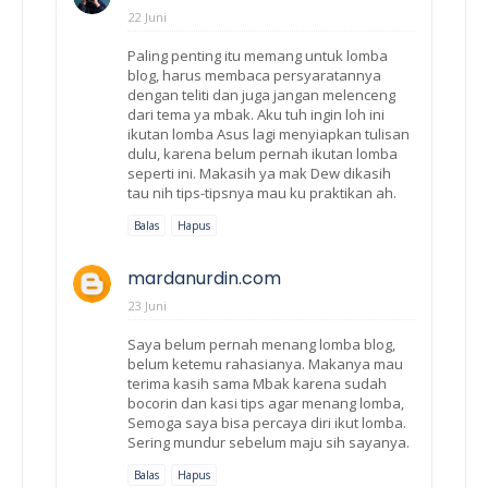
22 Juni
Paling penting itu memang untuk lomba
blog, harus membaca persyaratannya
dengan teliti dan juga jangan melenceng
dari tema ya mbak. Aku tuh ingin loh ini
ikutan lomba Asus lagi menyiapkan tulisan
dulu, karena belum pernah ikutan lomba
seperti ini. Makasih ya mak Dew dikasih
tau nih tips-tipsnya mau ku praktikan ah.
Balas
Hapus
mardanurdin.com
23 Juni
Saya belum pernah menang lomba blog,
belum ketemu rahasianya. Makanya mau
terima kasih sama Mbak karena sudah
bocorin dan kasi tips agar menang lomba,
Semoga saya bisa percaya diri ikut lomba.
Sering mundur sebelum maju sih sayanya.
Balas
Hapus