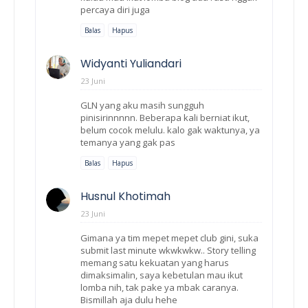
percaya diri juga
Balas
Hapus
Widyanti Yuliandari
23 Juni
GLN yang aku masih sungguh
pinisirinnnnn. Beberapa kali berniat ikut,
belum cocok melulu. kalo gak waktunya, ya
temanya yang gak pas
Balas
Hapus
Husnul Khotimah
23 Juni
Gimana ya tim mepet mepet club gini, suka
submit last minute wkwkwkw.. Story telling
memang satu kekuatan yang harus
dimaksimalin, saya kebetulan mau ikut
lomba nih, tak pake ya mbak caranya.
Bismillah aja dulu hehe