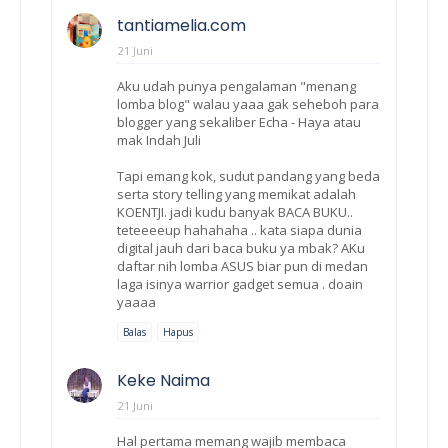
tantiamelia.com
21 Juni
Aku udah punya pengalaman "menang
lomba blog" walau yaaa gak seheboh para
blogger yang sekaliber Echa - Haya atau
mak Indah Juli
Tapi emang kok, sudut pandang yang beda
serta story telling yang memikat adalah
KOENTJI. jadi kudu banyak BACA BUKU..
teteeeeup hahahaha .. kata siapa dunia
digital jauh dari baca buku ya mbak? AKu
daftar nih lomba ASUS biar pun di medan
laga isinya warrior gadget semua . doain
yaaaa
Balas
Hapus
Keke Naima
21 Juni
Hal pertama memang wajib membaca