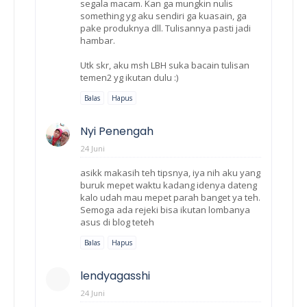
segala macam. Kan ga mungkin nulis
something yg aku sendiri ga kuasain, ga
pake produknya dll. Tulisannya pasti jadi
hambar.
Utk skr, aku msh LBH suka bacain tulisan
temen2 yg ikutan dulu :)
Balas
Hapus
Nyi Penengah
24 Juni
asikk makasih teh tipsnya, iya nih aku yang
buruk mepet waktu kadang idenya dateng
kalo udah mau mepet parah banget ya teh.
Semoga ada rejeki bisa ikutan lombanya
asus di blog teteh
Balas
Hapus
lendyagasshi
24 Juni