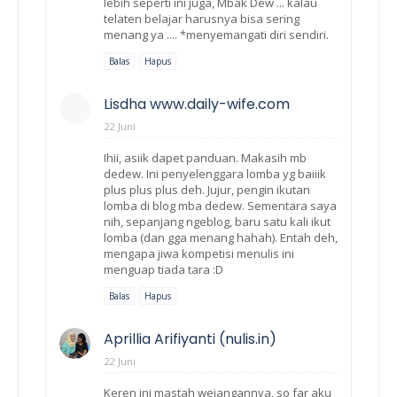
lebih seperti ini juga, Mbak Dew ... kalau
telaten belajar harusnya bisa sering
menang ya .... *menyemangati diri sendiri.
Balas
Hapus
Lisdha www.daily-wife.com
22 Juni
Ihii, asiik dapet panduan. Makasih mb
dedew. Ini penyelenggara lomba yg baiiik
plus plus plus deh. Jujur, pengin ikutan
lomba di blog mba dedew. Sementara saya
nih, sepanjang ngeblog, baru satu kali ikut
lomba (dan gga menang hahah). Entah deh,
mengapa jiwa kompetisi menulis ini
menguap tiada tara :D
Balas
Hapus
Aprillia Arifiyanti (nulis.in)
22 Juni
Keren ini mastah wejangannya, so far aku