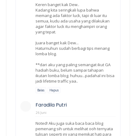
Keren banget kak Dew..
Kadang kita seringkali lupa bahwa
memang ada faktor luck, tapi di luar itu
semua, kudu ada usaha yang dilakukan
agar faktor luck itu menghampiri orang
yang tepat.
Juara banget kak Dew...
Haturnuhun sudah berbagi tips menang
lomba blog.
**dari aku yang paling semangat ikut GA
hadiah buku, belum sampai tahapan
ikutan lomba blog. huhuu...padahal ini bisa
jadi lifetime traffic yaa..
Balas
Hapus
Faradila Putri
26 Juni
Noted! Aku juga suka baca baca blog
pemenang sih untuk melihat ooh ternyata
tulisan seperti ini yang memikat hati para