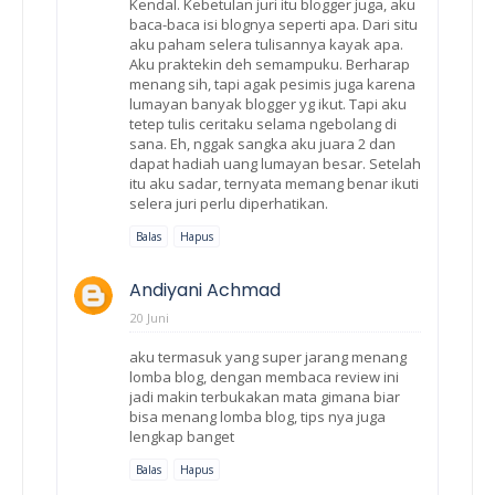
Kendal. Kebetulan juri itu blogger juga, aku
baca-baca isi blognya seperti apa. Dari situ
aku paham selera tulisannya kayak apa.
Aku praktekin deh semampuku. Berharap
menang sih, tapi agak pesimis juga karena
lumayan banyak blogger yg ikut. Tapi aku
tetep tulis ceritaku selama ngebolang di
sana. Eh, nggak sangka aku juara 2 dan
dapat hadiah uang lumayan besar. Setelah
itu aku sadar, ternyata memang benar ikuti
selera juri perlu diperhatikan.
Balas
Hapus
Andiyani Achmad
20 Juni
aku termasuk yang super jarang menang
lomba blog, dengan membaca review ini
jadi makin terbukakan mata gimana biar
bisa menang lomba blog, tips nya juga
lengkap banget
Balas
Hapus