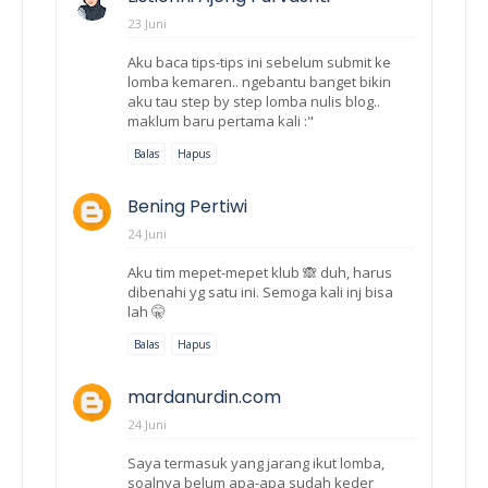
23 Juni
Aku baca tips-tips ini sebelum submit ke
lomba kemaren.. ngebantu banget bikin
aku tau step by step lomba nulis blog..
maklum baru pertama kali :"
Balas
Hapus
Bening Pertiwi
24 Juni
Aku tim mepet-mepet klub 🙈 duh, harus
dibenahi yg satu ini. Semoga kali inj bisa
lah 🤫
Balas
Hapus
mardanurdin.com
24 Juni
Saya termasuk yang jarang ikut lomba,
soalnya belum apa-apa sudah keder