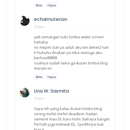
Balas
Hapus
echaimutenan
23 Juni
jadi semangat nulis lomba wider screen
hahaha
no mepet club ya aduh aku tim deket2 hari
h huhuhu doakan ya mba semoga aku
berhasilllllllllll
soalnya sudah lama ga ikutan lomba blog
macam ini
Balas
Hapus
Lina W. Sasmita
23 Juni
Saya nih yang kalau ikutan lomba blog
sering mefet mefet deadline. Kadan
semenit mau DL baru kirim. Bahaya banget.
Pernah juga kelewat DL. Syedihnya luar
biasa.