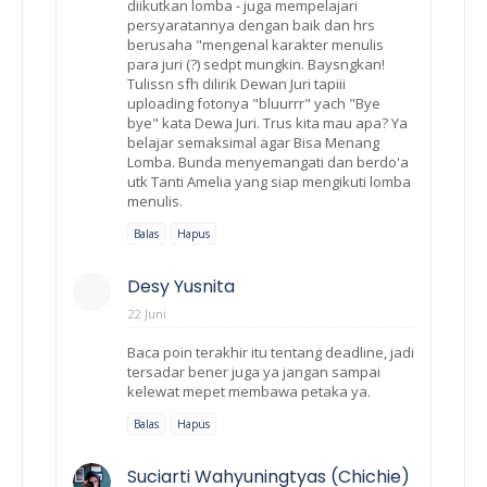
diikutkan lomba - juga mempelajari
persyaratannya dengan baik dan hrs
berusaha "mengenal karakter menulis
para juri (?) sedpt mungkin. Baysngkan!
Tulissn sfh dilirik Dewan Juri tapiii
uploading fotonya "bluurrr" yach "Bye
bye" kata Dewa Juri. Trus kita mau apa? Ya
belajar semaksimal agar Bisa Menang
Lomba. Bunda menyemangati dan berdo'a
utk Tanti Amelia yang siap mengikuti lomba
menulis.
Balas
Hapus
Desy Yusnita
22 Juni
Baca poin terakhir itu tentang deadline, jadi
tersadar bener juga ya jangan sampai
kelewat mepet membawa petaka ya.
Balas
Hapus
Suciarti Wahyuningtyas (Chichie)