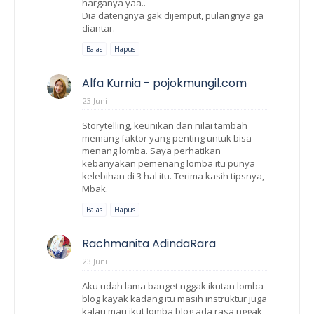
harganya yaa..
Dia datengnya gak dijemput, pulangnya ga
diantar.
Balas
Hapus
Alfa Kurnia - pojokmungil.com
23 Juni
Storytelling, keunikan dan nilai tambah
memang faktor yang penting untuk bisa
menang lomba. Saya perhatikan
kebanyakan pemenang lomba itu punya
kelebihan di 3 hal itu. Terima kasih tipsnya,
Mbak.
Balas
Hapus
Rachmanita AdindaRara
23 Juni
Aku udah lama banget nggak ikutan lomba
blog kayak kadang itu masih instruktur juga
kalau mau ikut lomba blog ada rasa nggak