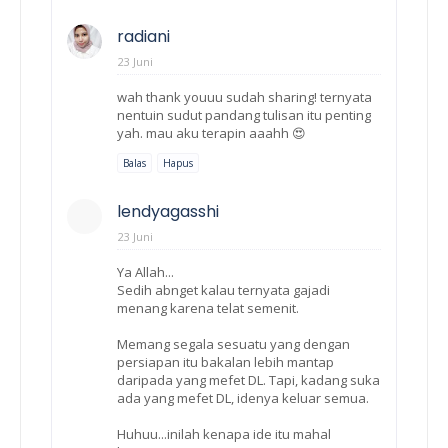
radiani
23 Juni
wah thank youuu sudah sharing! ternyata
nentuin sudut pandang tulisan itu penting
yah. mau aku terapin aaahh 😍
Balas
Hapus
lendyagasshi
23 Juni
Ya Allah...
Sedih abnget kalau ternyata gajadi
menang karena telat semenit.
Memang segala sesuatu yang dengan
persiapan itu bakalan lebih mantap
daripada yang mefet DL. Tapi, kadang suka
ada yang mefet DL, idenya keluar semua.
Huhuu...inilah kenapa ide itu mahal