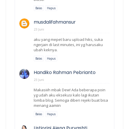
Balas
Hapus
musdalifahmansur
23 Juni
aku yang mepet baru upload hiks, suka
ngerjain di last minutes, ini yg harusaku
ubah keknya.
Balas
Hapus
Handiko Rahman Pebrianto
23 Juni
Makasiiih mbak Dew! Ada beberapa poin
yg udah aku eksekusi kalo lagi ikutan
lomba blog. Semoga diberi rejeki buat bisa
menang aamiin
Balas
Hapus
Listiorini Ajeng Purvashti