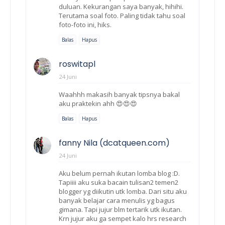
duluan. Kekurangan saya banyak, hihihi.
Terutama soal foto. Paling tidak tahu soal
foto-foto ini, hiks.
Balas
Hapus
roswitapl
24 Juni
Waahhh makasih banyak tipsnya bakal
aku praktekin ahh 😍😍😍
Balas
Hapus
fanny Nila (dcatqueen.com)
24 Juni
Aku belum pernah ikutan lomba blog :D.
Tapiiii aku suka bacain tulisan2 temen2
blogger yg diikutin utk lomba. Dari situ aku
banyak belajar cara menulis yg bagus
gimana. Tapi jujur blm tertarik utk ikutan.
Krn jujur aku ga sempet kalo hrs research