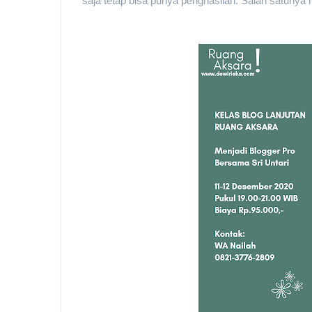
saja tetap bisa punya penghasilan. Salah satunya m