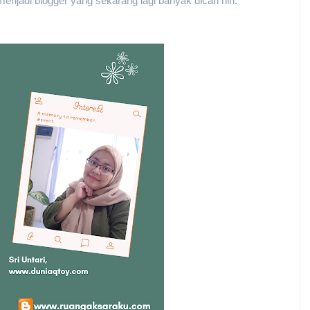
enjadi blogger yang sekarang lagi banyak dicari nih.