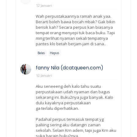
12 Januari
Wah perpustakaannya ramah anak yaa.
Berarti boleh bawa bocah mbak? Gak bikin
berisik kah? Secara perpus kan biasanya
tempat orang menyepi tuk baca buku. Tapi
mmg terlihat nyaman sekali tempatnya
pantes klo betah berjam-jam di sana..
Balas
Hapus
fanny Nila (dcatqueen.com)
12 Januari
Aku seneeeng deh kalo tahu suatu
perpustakaan udah nyaman dan bagus
sekarang ini. Buku2nya juga banyak. Kalo
dulu kayaknya perpustakaan
ga terlalu diperhatikan.
Padahal perpus termasuk tempat yg
paliiing sering aku datangin zaman
sekolah. Selain Krn adem, tapi juga Krn aku
suka bacain buku2nya.