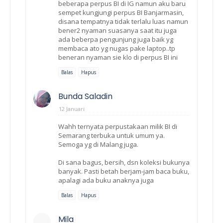
beberapa perpus BI di IG namun aku baru
sempet kungjungi perpus BI Banjarmasin,
disana tempatnya tidak terlalu luas namun
bener2 nyaman suasanya saat itu juga
ada beberpa pengunjung juga baik yg
membaca ato yg nugas pake laptop..tp
beneran nyaman sie klo di perpus BI ini
Balas
Hapus
Bunda Saladin
12 Januari
Wahh ternyata perpustakaan milik BI di
Semarang terbuka untuk umum ya.
Semoga yg di Malang juga.
Di sana bagus, bersih, dsn koleksi bukunya
banyak. Pasti betah berjam-jam baca buku,
apalagi ada buku anaknya juga
Balas
Hapus
Mila