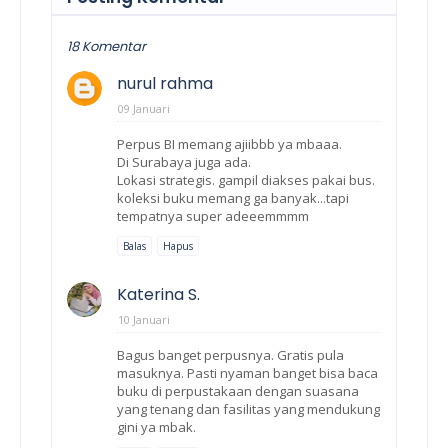
18 Komentar
nurul rahma
09 Januari
Perpus BI memang ajiibbb ya mbaaa.
Di Surabaya juga ada.
Lokasi strategis. gampil diakses pakai bus.
koleksi buku memang ga banyak...tapi
tempatnya super adeeemmmm
Balas
Hapus
Katerina S.
10 Januari
Bagus banget perpusnya. Gratis pula
masuknya. Pasti nyaman banget bisa baca
buku di perpustakaan dengan suasana
yang tenang dan fasilitas yang mendukung
gini ya mbak.