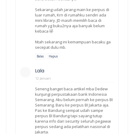
Sekarang udah jarang main ke perpus di
luar rumah, Krn di rumahku sendiri ada
mini library. JD masih memilih baca di
rumah yg buku2nya aja banyak belum
kebaca 🤣
Ntah sekarang ini kemampuan bacaku ga
secepat dulu mb.
Balas
Hapus
Lala
12 Januari
Seneng banget baca artikel mba Dedew
kunjungi perpustakaan bank Indonesia
Semarang. Aku belum pernah ke perpus BI
Semarang. Baru ke perpus BI Jakarta aja.
Pas ke Bandung sempat udah sampe
perpus BI Bandung tapi sayang tutup
karena info dari security seluruh pegawai
perpus sedang ada pelatihan nasional di
Jakarta.