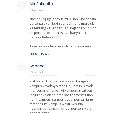
Nik Sukacita
13 Januari
Namanya juga perpus milik Bank Indonesia
ya, tentu akan lebih banyak yang merujuk
ke tentang keuangan, jadi inget berkunjung
ke perpus Belanda, isinya banyakan
bahasa Belanja hihi.
Asyik ya bisa lesehan gitu lebih nyaman.
Balas
Hapus
Sabrina
13 Januari
wah kalau lihat perpustakaan kangen di
kampus kayaknya mba De, lihat ini kayak
mengenang memori di kampus, ingat pas
lanjut sekolah selama satu semester tiap
hari ngampus, sampai dapat pengunjung
tersering ke kampus waktu wisuda,
nyaman ya tempatnya jadi pengen ikutan
baca di sana