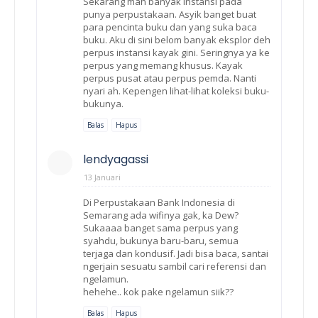
Sekarang mah banyak instansi pada
punya perpustakaan. Asyik banget buat
para pencinta buku dan yang suka baca
buku. Aku di sini belom banyak eksplor deh
perpus instansi kayak gini. Seringnya ya ke
perpus yang memang khusus. Kayak
perpus pusat atau perpus pemda. Nanti
nyari ah. Kepengen lihat-lihat koleksi buku-
bukunya.
Balas
Hapus
lendyagassi
13 Januari
Di Perpustakaan Bank Indonesia di
Semarang ada wifinya gak, ka Dew?
Sukaaaa banget sama perpus yang
syahdu, bukunya baru-baru, semua
terjaga dan kondusif. Jadi bisa baca, santai
ngerjain sesuatu sambil cari referensi dan
ngelamun.
hehehe.. kok pake ngelamun siik??
Balas
Hapus