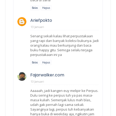
Balas
Hapus
Ariefpokto
13 Januari
Senang sekali kalau lihat perpustakaan
yang rapi dan banyak koleksi bukunya. Jadi
orang kalau mau berkunjung dan baca
buku happy gitu. Semoga selalu terjaga
perpustakaan ini ya
Balas
Hapus
Fajarwalker.com
13 Januari
Aaaaah, jadi kangen euy melipir ke Perpus.
Dulu sering ke perpus tuh ya pas masa-
masa kuliah. Semenjak lulus mah blas,
udah gak pernah lagi sama sekali.
Sayangnya lagi, perpus tuh kebanyakan
hanya buka di weekday aja, ngikutin jam