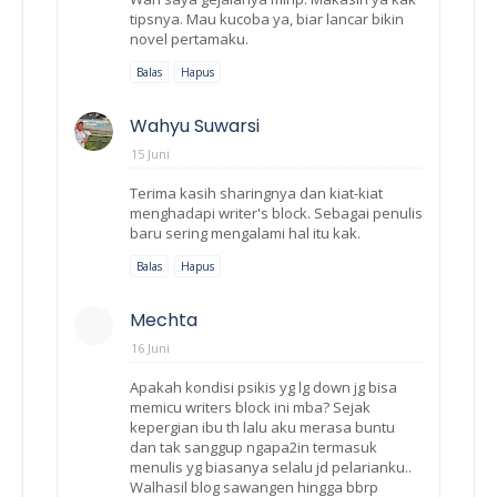
tipsnya. Mau kucoba ya, biar lancar bikin
novel pertamaku.
Balas
Hapus
Wahyu Suwarsi
15 Juni
Terima kasih sharingnya dan kiat-kiat
menghadapi writer's block. Sebagai penulis
baru sering mengalami hal itu kak.
Balas
Hapus
Mechta
16 Juni
Apakah kondisi psikis yg lg down jg bisa
memicu writers block ini mba? Sejak
kepergian ibu th lalu aku merasa buntu
dan tak sanggup ngapa2in termasuk
menulis yg biasanya selalu jd pelarianku..
Walhasil blog sawangen hingga bbrp