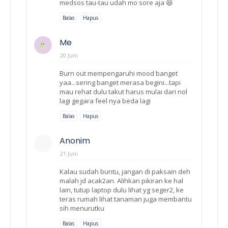
medsos tau-tau udah mo sore aja 😆
Balas
Hapus
Me
20 Juni
Burn out mempengaruhi mood banget
yaa...sering banget merasa begini...tapi
mau rehat dulu takut harus mulai dari nol
lagi gegara feel nya beda lagi
Balas
Hapus
Anonim
21 Juni
Kalau sudah buntu, jangan di paksain deh
malah jd acak2an. Alihkan pikiran ke hal
lain, tutup laptop dulu lihat yg seger2, ke
teras rumah lihat tanaman juga membantu
sih menurutku
Balas
Hapus