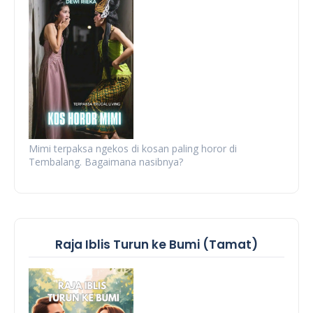
Mimi terpaksa ngekos di kosan paling horor di
Tembalang. Bagaimana nasibnya?
Raja Iblis Turun ke Bumi (Tamat)