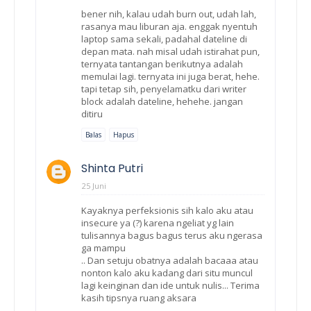
bener nih, kalau udah burn out, udah lah,
rasanya mau liburan aja. enggak nyentuh
laptop sama sekali, padahal dateline di
depan mata. nah misal udah istirahat pun,
ternyata tantangan berikutnya adalah
memulai lagi. ternyata ini juga berat, hehe.
tapi tetap sih, penyelamatku dari writer
block adalah dateline, hehehe. jangan
ditiru
Balas
Hapus
Shinta Putri
25 Juni
Kayaknya perfeksionis sih kalo aku atau
insecure ya (?) karena ngeliat yg lain
tulisannya bagus bagus terus aku ngerasa
ga mampu
.. Dan setuju obatnya adalah bacaaa atau
nonton kalo aku kadang dari situ muncul
lagi keinginan dan ide untuk nulis... Terima
kasih tipsnya ruang aksara