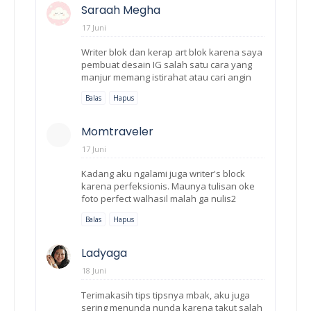
Saraah Megha
17 Juni
Writer blok dan kerap art blok karena saya
pembuat desain IG salah satu cara yang
manjur memang istirahat atau cari angin
Balas
Hapus
Momtraveler
17 Juni
Kadang aku ngalami juga writer's block
karena perfeksionis. Maunya tulisan oke
foto perfect walhasil malah ga nulis2
Balas
Hapus
Ladyaga
18 Juni
Terimakasih tips tipsnya mbak, aku juga
sering menunda nunda karena takut salah