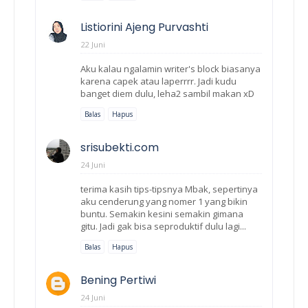
Listiorini Ajeng Purvashti
22 Juni
Aku kalau ngalamin writer's block biasanya
karena capek atau laperrrr. Jadi kudu
banget diem dulu, leha2 sambil makan xD
Balas
Hapus
srisubekti.com
24 Juni
terima kasih tips-tipsnya Mbak, sepertinya
aku cenderung yang nomer 1 yang bikin
buntu. Semakin kesini semakin gimana
gitu. Jadi gak bisa seproduktif dulu lagi...
Balas
Hapus
Bening Pertiwi
24 Juni