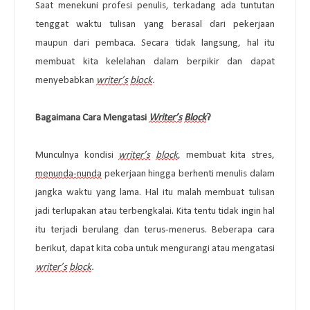
Saat menekuni profesi penulis, terkadang ada tuntutan 
tenggat waktu 
tulisan yang berasal dari pekerjaan 
maupun dari pembaca. Secara tidak langsung, hal itu 
membuat kita kelelahan dalam berpikir dan dapat 
menyebabkan 
writer’s
block
.
Bagaimana Cara Mengatasi 
Writer’s
Block
?
Munculnya kondisi 
writer’s
block
, membuat kita stres, 
menunda-nunda
 pekerjaan hingga berhenti menulis dalam 
jangka waktu yang lama. Hal itu malah membuat tulisan 
jadi terlupakan atau terbengkalai. Kita tentu tidak ingin hal 
itu terjadi berulang dan terus-menerus. Beberapa cara 
berikut, dapat kita coba untuk mengurangi atau mengatasi 
writer’s
block
.