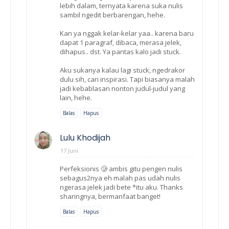
lebih dalam, ternyata karena suka nulis
sambil ngedit berbarengan, hehe.
Kan ya nggak kelar-kelar yaa.. karena baru
dapat 1 paragraf, dibaca, merasa jelek,
dihapus.. dst. Ya pantas kalo jadi stuck.
Aku sukanya kalau lagi stuck, ngedrakor
dulu sih, cari inspirasi. Tapi biasanya malah
jadi kebablasan nonton judul-judul yang
lain, hehe.
Balas
Hapus
Lulu Khodijah
17 Juni
Perfeksionis 🥲 ambis gitu pengen nulis
sebagus2nya eh malah pas udah nulis
ngerasa jelek jadi bete *itu aku. Thanks
sharingnya, bermanfaat banget!
Balas
Hapus