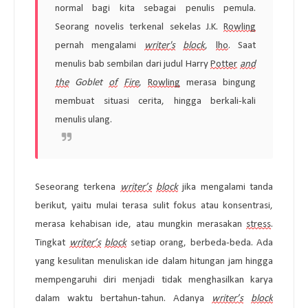
normal bagi kita sebagai penulis pemula. 
Seorang novelis terkenal sekelas J.K. 
Rowling
pernah mengalami 
writer's
block
, 
lho
. Saat 
menulis bab sembilan dari judul Harry 
Potter
and
the
 Goblet 
of
Fire
, 
Rowling
 merasa bingung 
membuat situasi cerita, hingga berkali-kali 
menulis ulang. 
Seseorang terkena 
writer’s
block
 jika mengalami tanda 
berikut, yaitu mulai terasa sulit fokus atau konsentrasi, 
merasa kehabisan ide, atau mungkin merasakan 
stress
. 
Tingkat 
writer’s
block
 setiap orang, berbeda-beda. Ada 
yang kesulitan menuliskan ide dalam hitungan jam hingga 
mempengaruhi diri menjadi tidak menghasilkan karya 
dalam waktu bertahun-tahun. Adanya 
writer’s
block