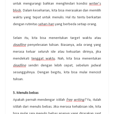
untuk mengurangi bahkan menghindari kondisi 
writer’s
block
. Dalam keseharian, kita bisa merasakan dan memilih 
waktu yang tepat untuk menulis. Hal itu tentu berkaitan 
dengan rutinitas 
sehari-hari
 yang berbeda setiap orang. 
Selain itu, kita bisa menentukan target waktu atau 
deadline
 penyelesaian tulisan. Biasanya, ada orang yang 
merasa keluar seluruh ide atau kekuatan dirinya, jika 
mendekati 
tenggat waktu
. Nah, kita bisa menentukan 
deadline
sendiri dengan lebih cepat, sebelum jadwal 
sesungguhnya. Dengan begitu, kita bisa mulai mencicil 
tulisan.
5. 
Menulis bebas
Apakah pernah mendengar istilah 
free
writing
?
 Ya, itulah 
istilah dari menulis bebas. Jika merasa kehabisan ide, kita 
bisa mulai saja menulis bebas 
apapun
 yang dirasakan saat 