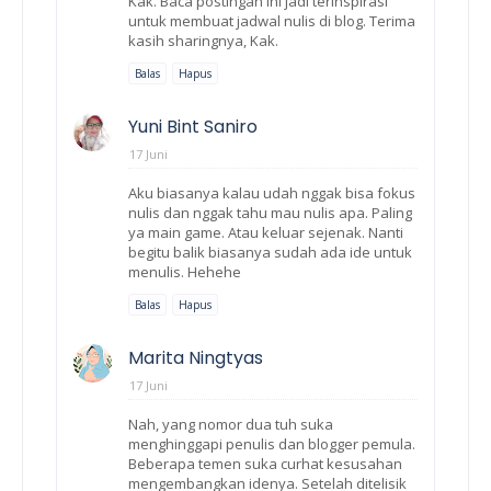
Kak. Baca postingan ini jadi terinspirasi
untuk membuat jadwal nulis di blog. Terima
kasih sharingnya, Kak.
Balas
Hapus
Yuni Bint Saniro
17 Juni
Aku biasanya kalau udah nggak bisa fokus
nulis dan nggak tahu mau nulis apa. Paling
ya main game. Atau keluar sejenak. Nanti
begitu balik biasanya sudah ada ide untuk
menulis. Hehehe
Balas
Hapus
Marita Ningtyas
17 Juni
Nah, yang nomor dua tuh suka
menghinggapi penulis dan blogger pemula.
Beberapa temen suka curhat kesusahan
mengembangkan idenya. Setelah ditelisik