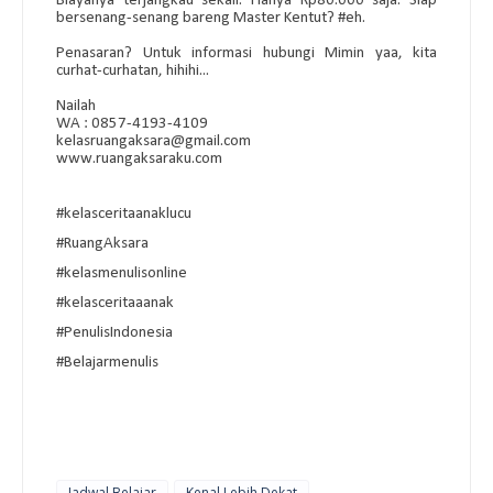
Biayanya terjangkau sekali. Hanya Rp80.000 saja. Siap
bersenang-senang bareng Master Kentut?
#eh
.
Penasaran? Untuk informasi hubungi Mimin yaa, kita
curhat-curhatan, hihihi...
Nailah
WA : 0857-4193-4109
kelasruangaksara@gmail.com
www.ruangaksaraku.com
#kelasceritaanaklucu
#RuangAksara
#kelasmenulisonline
#kelasceritaaanak
#PenulisIndonesia
#Belajarmenulis
Jadwal Belajar
Kenal Lebih Dekat