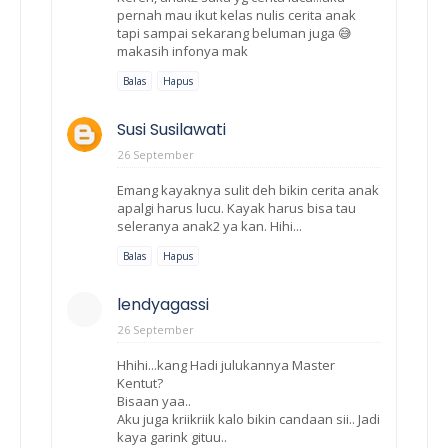
pernah mau ikut kelas nulis cerita anak
tapi sampai sekarang beluman juga 😅
makasih infonya mak
Balas
Hapus
Susi Susilawati
26 September
Emang kayaknya sulit deh bikin cerita anak
apalgi harus lucu. Kayak harus bisa tau
seleranya anak2 ya kan. Hihi...
Balas
Hapus
lendyagassi
26 September
Hhihi...kang Hadi julukannya Master
Kentut?
Bisaan yaa..
Aku juga kriikriik kalo bikin candaan sii.. Jadi
kaya garink gituu..