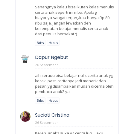
Senangnya kalau bisa ikutan kelas menulis
certa anak seperti ini mba. Apalagi
biayanya sangat terjangkau hanya Rp 80
ribu saja. Jangan lewatkan deh
kesempatan belajar menulis cerita anak
dari penulis berbakat :)
Balas
Hapus
Dapur Ngebut
26 September
aih seruuu bisa belajar nulis cerita anak yg
kocak. pasti ceritanya jadi menarik dan
pesan yg disampaikan mudah dicerna oleh
pembaca anak2 ya
Balas
Hapus
Suciati Cristina
26 September
Keren, anak2 suka yg cerita lucu...aku