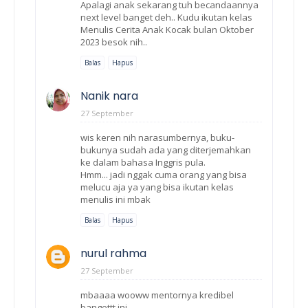
Apalagi anak sekarang tuh becandaannya
next level banget deh.. Kudu ikutan kelas
Menulis Cerita Anak Kocak bulan Oktober
2023 besok nih..
Balas
Hapus
Nanik nara
27 September
wis keren nih narasumbernya, buku-
bukunya sudah ada yang diterjemahkan
ke dalam bahasa Inggris pula.
Hmm... jadi nggak cuma orang yang bisa
melucu aja ya yang bisa ikutan kelas
menulis ini mbak
Balas
Hapus
nurul rahma
27 September
mbaaaa wooww mentornya kredibel
bangettt ini