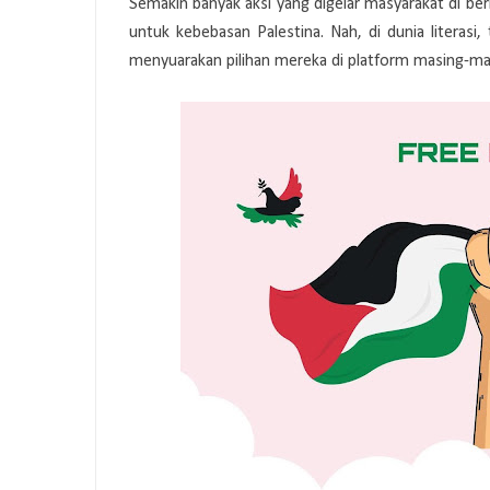
Semakin banyak aksi yang digelar masyarakat di be
untuk kebebasan Palestina. Nah, di dunia literasi,
menyuarakan pilihan mereka di platform masing-mas