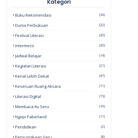
Kategori
Buku Rekomendasi
(36)
Dunia Perbukuan
(22)
Festival Literasi
(20)
Intermezo
(20)
Jadwal Belajar
(14)
Kegiatan Literasi
(21)
Kenal Lebih Dekat
(47)
Keseruan Ruang Aksara
(11)
Literasi Digital
(15)
Membaca Itu Seru
(19)
Ngopi Paberland
(11)
Pendidikan
(2)
Perpustakaan Seru
(8)