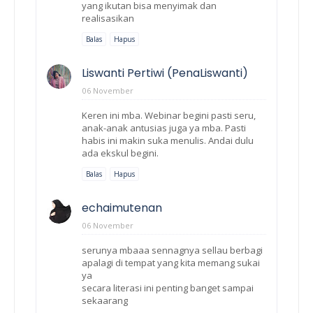
yang ikutan bisa menyimak dan
realisasikan
Balas
Hapus
Liswanti Pertiwi (PenaLiswanti)
06 November
Keren ini mba. Webinar begini pasti seru,
anak-anak antusias juga ya mba. Pasti
habis ini makin suka menulis. Andai dulu
ada ekskul begini.
Balas
Hapus
echaimutenan
06 November
serunya mbaaa sennagnya sellau berbagi
apalagi di tempat yang kita memang sukai
ya
secara literasi ini penting banget sampai
sekaarang