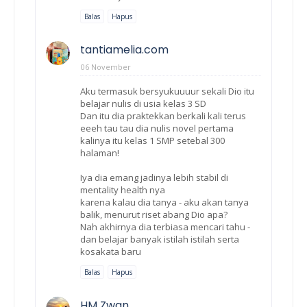
Balas
Hapus
tantiamelia.com
06 November
Aku termasuk bersyukuuuur sekali Dio itu
belajar nulis di usia kelas 3 SD
Dan itu dia praktekkan berkali kali terus
eeeh tau tau dia nulis novel pertama
kalinya itu kelas 1 SMP setebal 300
halaman!
Iya dia emang jadinya lebih stabil di
mentality health nya
karena kalau dia tanya - aku akan tanya
balik, menurut riset abang Dio apa?
Nah akhirnya dia terbiasa mencari tahu -
dan belajar banyak istilah istilah serta
kosakata baru
Balas
Hapus
HM Zwan