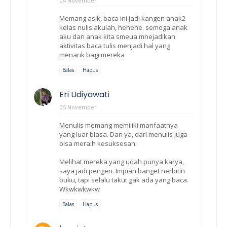
04 November
Memang asik, baca ini jadi kangen anak2
kelas nulis akulah, hehehe. semoga anak
aku dan anak kita smeua mnejadikan
aktivitas baca tulis menjadi hal yang
menarik bagi mereka
Balas
Hapus
Eri Udiyawati
05 November
Menulis memang memiliki manfaatnya
yang luar biasa. Dan ya, dari menulis juga
bisa meraih kesuksesan.
Melihat mereka yang udah punya karya,
saya jadi pengen. Impian banget nerbitin
buku, tapi selalu takut gak ada yang baca.
Wkwkwkwkw
Balas
Hapus