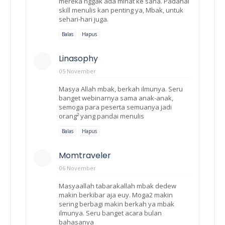
mereka nggak ada minat ke sana. Padahal
skill menulis kan penting ya, Mbak, untuk
sehari-hari juga.
Balas
Hapus
Linasophy
05 November
Masya Allah mbak, berkah ilmunya. Seru
banget webinarnya sama anak-anak,
semoga para peserta semuanya jadi
orang² yang pandai menulis
Balas
Hapus
Momtraveler
06 November
Masyaallah tabarakallah mbak dedew
makin berkibar aja euy. Moga2 makin
sering berbagi makin berkah ya mbak
ilmunya. Seru banget acara bulan
bahasanya