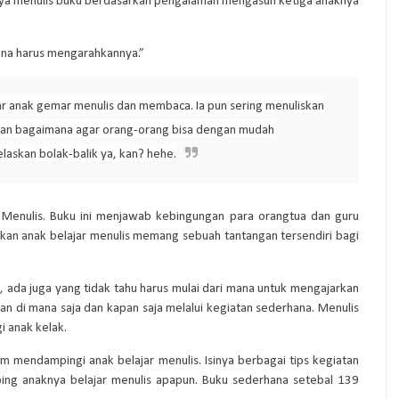
anya menulis buku berdasarkan pengalaman mengasuh ketiga anaknya
mana harus mengarahkannya.”
jar anak gemar menulis dan membaca. Ia pun sering menuliskan
pikiran bagaimana agar orang-orang bisa dengan mudah
laskan bolak-balik ya, kan? hehe.
a Menulis. Buku ini menjawab kebingungan para orangtua dan guru
kan anak belajar menulis memang sebuah tantangan tersendiri bagi
, ada juga yang tidak tahu harus mulai dari mana untuk mengajarkan
ukan di mana saja dan kapan saja melalui kegiatan sederhana. Menulis
 anak kelak.
am mendampingi anak belajar menulis. Isinya berbagai tips kegiatan
ing anaknya belajar menulis apapun. Buku sederhana setebal 139