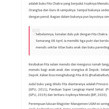
adalah buku Fita Chakra yang berjudul Asyiknya Menuli
Orangtua dan Guru di sampulnya. Sampul bukunya sede
dengan pensil. Bagian dalam bukunya pun layoutnya simp
Sebelumnya, kenalan dulu yuk dengan Fita Chakra.
Semarang 08 April. Ia memiliki tiga putri dan berd
menulis sekitar 60an buku anak dan buku parentin
Kesibukan Fita selain menulis dan mengurus rumah tan
menulis bagi anak-anak dan orangtua di Depok. Selain 
Depok. Kalian bisa menghubungi Fita di IG @sahabatkata
Judul buku yang ditulis Fita diantaranya adalah Princes
(GPU, 2011), Panduan Super Lengkap Hamil Sehat (P
(GPU, 2019) dan terbaru Asyiknya Menulis (BIP, 2020).
Perempuan lulusan Magister Manajemen UGM ini serin