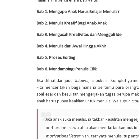
halaman ini berisi enam bab yaitu:
Bab 1. Mengapa Anak Harus Belajar Menulis?
Bab 2. Menulis Kreatif Bagi Anak-Anak
Bab 3. Mengasah Kreativitas dan Menggali Ide
Bab 4. Menulis dari Awal Hingga Akhir
Bab 5. Proses Editing
Bab 6. Mendampingi Penulis Cilik
Jika dilihat dari judul babnya, isi buku ini komplet y
Fita menceritakan bagaimana ia bertemu para orang
soal esai dan kesulitan mengerjakan tugas berupa maka
anak harus punya keahlian untuk menulis. Walaupun cita-
Jika anak suka menulis, ia takkan kesulitan mengerj
berburu beasiswa atau akan mendaftar kampus idam
motivational letter.
Nah, ternyata menulis itu pen