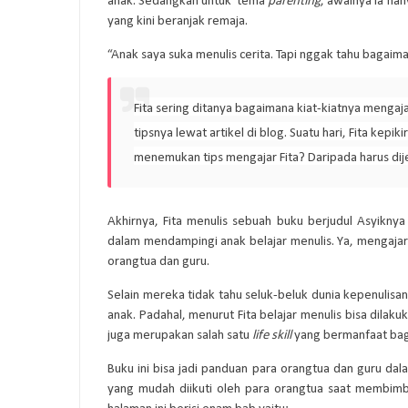
anak. Sedangkan untuk tema
parenting
, awalnya ia h
yang kini beranjak remaja.
“Anak saya suka menulis cerita. Tapi nggak tahu bagai
Fita sering ditanya bagaimana kiat-kiatnya menga
tipsnya lewat artikel di blog. Suatu hari, Fita ke
menemukan tips mengajar Fita? Daripada harus dije
Akhirnya, Fita menulis sebuah buku berjudul Asyikny
dalam mendampingi anak belajar menulis. Ya, mengajar
orangtua dan guru.
Selain mereka tidak tahu seluk-beluk dunia kepenulisan
anak. Padahal, menurut Fita belajar menulis bisa dilak
juga merupakan salah satu
life skill
yang bermanfaat bagi
Buku ini bisa jadi panduan para orangtua dan guru dal
yang mudah diikuti oleh para orangtua saat membimb