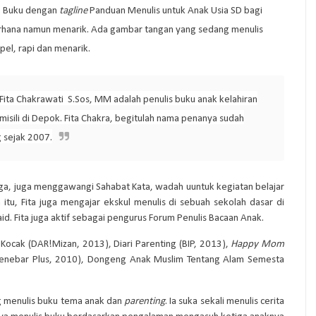
s. Buku dengan
tagline
Panduan Menulis untuk Anak Usia SD bagi
rhana namun menarik. Ada gambar tangan yang sedang menulis
el, rapi dan menarik.
 Fita Chakrawati
S.Sos, MM adalah penulis buku anak kelahiran
omisili di Depok. Fita Chakra, begitulah nama penanya sudah
g sejak 2007.
gga, juga menggawangi Sahabat Kata, wadah uuntuk kegiatan belajar
itu, Fita juga mengajar ekskul menulis di sebuah sekolah dasar di
id. Fita juga aktif sebagai pengurus Forum Penulis Bacaan Anak.
s Kocak (DAR!Mizan, 2013), Diari Parenting (BIP, 2013),
Happy Mom
enebar Plus, 2010), Dongeng Anak Muslim Tentang Alam Semesta
g menulis buku tema anak dan
parenting
. Ia suka sekali menulis cerita