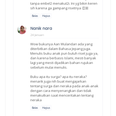
tanpa embel2 menakut2i. Ini yg bikin keren
sih karena ga gampang risetnya 👏🏼
Balas
Hapus
Nanik nara
24 Januari
Wow bukunya Aan Wulandari ada yang
diterbitkan dalam Bahasa Jepang juga.
Menulis buku anak pun butuh riset juga ya,
dan karena berbasis Islami, mesti banyak
lagi yang mesti dijadikan bahan rujukan
sebelum mulai menulis.
Buku apa itu surga? apa itu neraka?
menarik juga nih buat mengajarkan
tentang surga dan neraka pada anak-anak
dengan cara menyenangkan dan tidak
menakutkan saat menceritakan tentang
neraka
Balas
Hapus