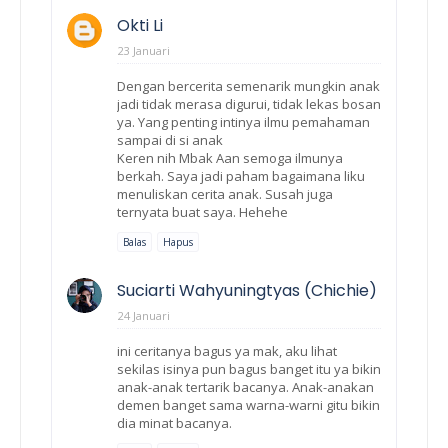
Okti Li
23 Januari
Dengan bercerita semenarik mungkin anak
jadi tidak merasa digurui, tidak lekas bosan
ya. Yang penting intinya ilmu pemahaman
sampai di si anak
Keren nih Mbak Aan semoga ilmunya
berkah. Saya jadi paham bagaimana liku
menuliskan cerita anak. Susah juga
ternyata buat saya. Hehehe
Balas
Hapus
Suciarti Wahyuningtyas (Chichie)
24 Januari
ini ceritanya bagus ya mak, aku lihat
sekilas isinya pun bagus banget itu ya bikin
anak-anak tertarik bacanya. Anak-anakan
demen banget sama warna-warni gitu bikin
dia minat bacanya.