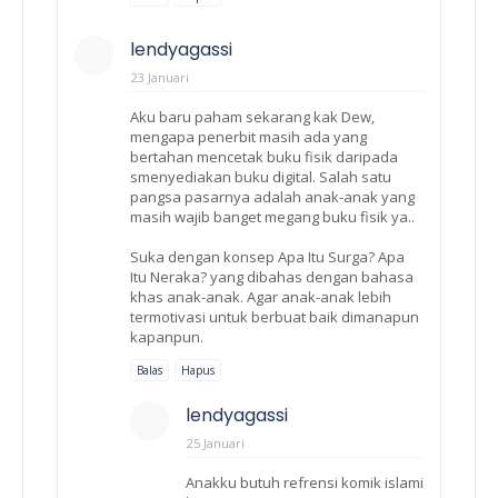
lendyagassi
23 Januari
Aku baru paham sekarang kak Dew,
mengapa penerbit masih ada yang
bertahan mencetak buku fisik daripada
smenyediakan buku digital. Salah satu
pangsa pasarnya adalah anak-anak yang
masih wajib banget megang buku fisik ya..
Suka dengan konsep Apa Itu Surga? Apa
Itu Neraka? yang dibahas dengan bahasa
khas anak-anak. Agar anak-anak lebih
termotivasi untuk berbuat baik dimanapun
kapanpun.
Balas
Hapus
lendyagassi
25 Januari
Anakku butuh refrensi komik islami