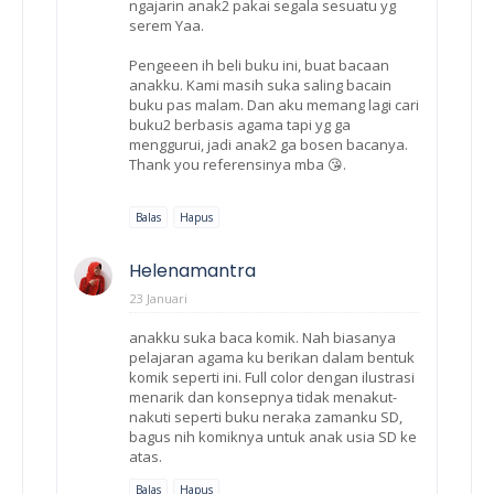
ngajarin anak2 pakai segala sesuatu yg
serem Yaa.
Pengeeen ih beli buku ini, buat bacaan
anakku. Kami masih suka saling bacain
buku pas malam. Dan aku memang lagi cari
buku2 berbasis agama tapi yg ga
menggurui, jadi anak2 ga bosen bacanya.
Thank you referensinya mba 😘.
Balas
Hapus
Helenamantra
23 Januari
anakku suka baca komik. Nah biasanya
pelajaran agama ku berikan dalam bentuk
komik seperti ini. Full color dengan ilustrasi
menarik dan konsepnya tidak menakut-
nakuti seperti buku neraka zamanku SD,
bagus nih komiknya untuk anak usia SD ke
atas.
Balas
Hapus