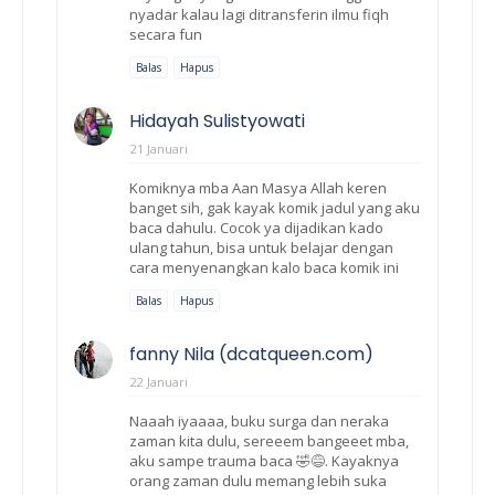
nyadar kalau lagi ditransferin ilmu fiqh
secara fun
Balas
Hapus
Hidayah Sulistyowati
21 Januari
Komiknya mba Aan Masya Allah keren
banget sih, gak kayak komik jadul yang aku
baca dahulu. Cocok ya dijadikan kado
ulang tahun, bisa untuk belajar dengan
cara menyenangkan kalo baca komik ini
Balas
Hapus
fanny Nila (dcatqueen.com)
22 Januari
Naaah iyaaaa, buku surga dan neraka
zaman kita dulu, sereeem bangeeet mba,
aku sampe trauma baca 🤣😅. Kayaknya
orang zaman dulu memang lebih suka