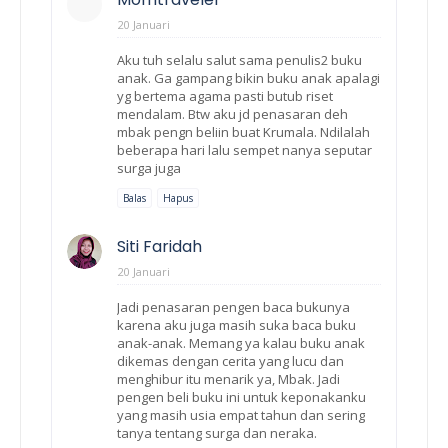
20 Januari
Aku tuh selalu salut sama penulis2 buku
anak. Ga gampang bikin buku anak apalagi
yg bertema agama pasti butub riset
mendalam. Btw aku jd penasaran deh
mbak pengn beliin buat Krumala. Ndilalah
beberapa hari lalu sempet nanya seputar
surga juga
Balas
Hapus
Siti Faridah
20 Januari
Jadi penasaran pengen baca bukunya
karena aku juga masih suka baca buku
anak-anak. Memang ya kalau buku anak
dikemas dengan cerita yang lucu dan
menghibur itu menarik ya, Mbak. Jadi
pengen beli buku ini untuk keponakanku
yang masih usia empat tahun dan sering
tanya tentang surga dan neraka.