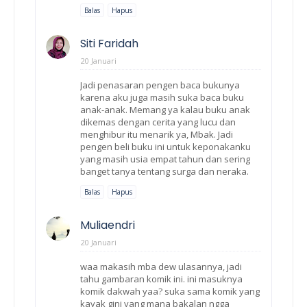
Balas
Hapus
Siti Faridah
20 Januari
Jadi penasaran pengen baca bukunya
karena aku juga masih suka baca buku
anak-anak. Memang ya kalau buku anak
dikemas dengan cerita yang lucu dan
menghibur itu menarik ya, Mbak. Jadi
pengen beli buku ini untuk keponakanku
yang masih usia empat tahun dan sering
banget tanya tentang surga dan neraka.
Balas
Hapus
Muliaendri
20 Januari
waa makasih mba dew ulasannya, jadi
tahu gambaran komik ini. ini masuknya
komik dakwah yaa? suka sama komik yang
kayak gini yang mana bakalan ngga