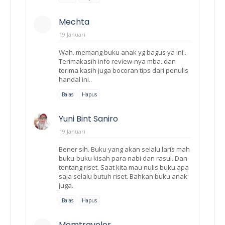
Mechta
19 Januari
Wah..memang buku anak yg bagus ya ini..
Terimakasih info review-nya mba..dan
terima kasih juga bocoran tips dari penulis
handal ini..
Balas
Hapus
Yuni Bint Saniro
19 Januari
Bener sih. Buku yang akan selalu laris mah
buku-buku kisah para nabi dan rasul. Dan
tentang riset. Saat kita mau nulis buku apa
saja selalu butuh riset. Bahkan buku anak
juga.
Balas
Hapus
Momtraveler