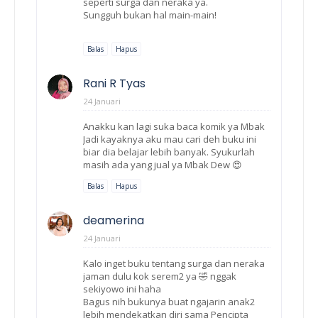
seperti surga dan neraka ya.
Sungguh bukan hal main-main!
Balas
Hapus
Rani R Tyas
24 Januari
Anakku kan lagi suka baca komik ya Mbak
Jadi kayaknya aku mau cari deh buku ini
biar dia belajar lebih banyak. Syukurlah
masih ada yang jual ya Mbak Dew 😍
Balas
Hapus
deamerina
24 Januari
Kalo inget buku tentang surga dan neraka
jaman dulu kok serem2 ya 🤣 nggak
sekiyowo ini haha
Bagus nih bukunya buat ngajarin anak2
lebih mendekatkan diri sama Pencipta