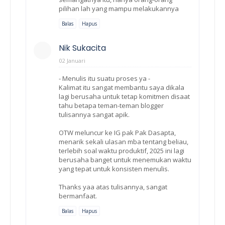
pilihan lah yang mampu melakukannya
Balas
Hapus
Nik Sukacita
02 Januari
- Menulis itu suatu proses ya -
Kalimat itu sangat membantu saya dikala
lagi berusaha untuk tetap komitmen disaat
tahu betapa teman-teman blogger
tulisannya sangat apik.
OTW meluncur ke IG pak Pak Dasapta,
menarik sekali ulasan mba tentang beliau,
terlebih soal waktu produktif, 2025 ini lagi
berusaha banget untuk menemukan waktu
yang tepat untuk konsisten menulis.
Thanks yaa atas tulisannya, sangat
bermanfaat.
Balas
Hapus