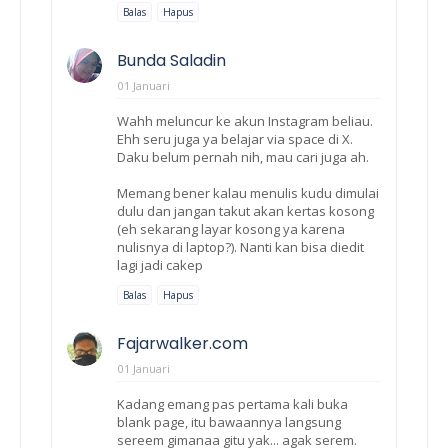
Balas
Hapus
Bunda Saladin
01 Januari
Wahh meluncur ke akun Instagram beliau.
Ehh seru juga ya belajar via space di X.
Daku belum pernah nih, mau cari juga ah.
Memang bener kalau menulis kudu dimulai
dulu dan jangan takut akan kertas kosong
(eh sekarang layar kosong ya karena
nulisnya di laptop?). Nanti kan bisa diedit
lagi jadi cakep
Balas
Hapus
Fajarwalker.com
01 Januari
Kadang emang pas pertama kali buka
blank page, itu bawaannya langsung
sereem gimanaa gitu yak... agak serem.