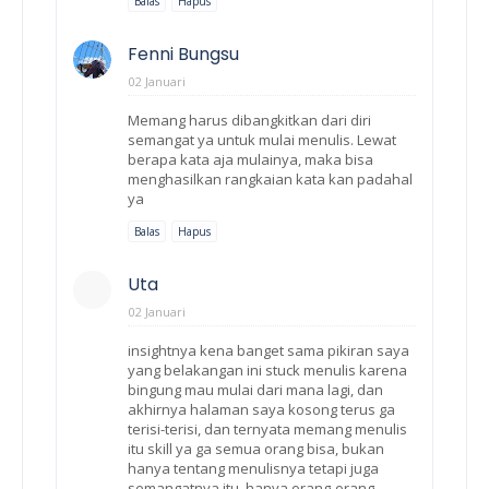
Balas
Hapus
Fenni Bungsu
02 Januari
Memang harus dibangkitkan dari diri
semangat ya untuk mulai menulis. Lewat
berapa kata aja mulainya, maka bisa
menghasilkan rangkaian kata kan padahal
ya
Balas
Hapus
Uta
02 Januari
insightnya kena banget sama pikiran saya
yang belakangan ini stuck menulis karena
bingung mau mulai dari mana lagi, dan
akhirnya halaman saya kosong terus ga
terisi-terisi, dan ternyata memang menulis
itu skill ya ga semua orang bisa, bukan
hanya tentang menulisnya tetapi juga
semangatnya itu, hanya orang-orang