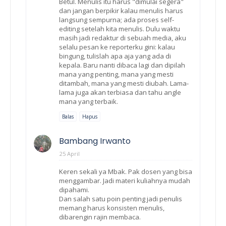
Betul. Menulis itu harus "dimulai segera"
dan jangan berpikir kalau menulis harus
langsung sempurna; ada proses self-
editing setelah kita menulis. Dulu waktu
masih jadi redaktur di sebuah media, aku
selalu pesan ke reporterku gini: kalau
bingung, tulislah apa aja yang ada di
kepala. Baru nanti dibaca lagi dan dipilah
mana yang penting, mana yang mesti
ditambah, mana yang mesti diubah. Lama-
lama juga akan terbiasa dan tahu angle
mana yang terbaik.
Balas
Hapus
Bambang Irwanto
25 April
Keren sekali ya Mbak. Pak dosen yang bisa
menggambar. Jadi materi kuliahnya mudah
dipahami.
Dan salah satu poin penting jadi penulis
memang harus konsisten menulis,
dibarengin rajin membaca.