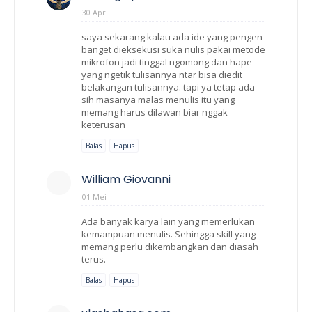
30 April
saya sekarang kalau ada ide yang pengen
banget dieksekusi suka nulis pakai metode
mikrofon jadi tinggal ngomong dan hape
yang ngetik tulisannya ntar bisa diedit
belakangan tulisannya. tapi ya tetap ada
sih masanya malas menulis itu yang
memang harus dilawan biar nggak
keterusan
Balas
Hapus
William Giovanni
01 Mei
Ada banyak karya lain yang memerlukan
kemampuan menulis. Sehingga skill yang
memang perlu dikembangkan dan diasah
terus.
Balas
Hapus