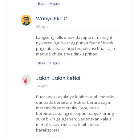
Balas
Hapus
Wahyu Eko C
28 April
Langsung follow pak dasapta nih, insight
ny keren bgt, buat yg punya fear of blank
page abis baca ini jd termotivasi buat rajin
menulis khususnya diriku pribadi
Balas
Hapus
Jalan-Jalan KeNai
28 April
Buat saya kayaknya lebih mudah menulis
daripada berbicara. Bukan berarti saya
meremehkan menulis. Tapi, kalau
berbicara apalagi di depan banyak orang
suka bikin gelagapan. Sedangkan kalau
menulis, saya merasa lebih bebas
berekspresi.