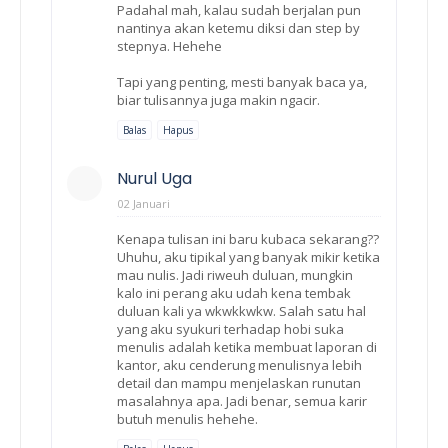
Padahal mah, kalau sudah berjalan pun
nantinya akan ketemu diksi dan step by
stepnya. Hehehe
Tapi yang penting, mesti banyak baca ya,
biar tulisannya juga makin ngacir.
Balas
Hapus
Nurul Uga
02 Januari
Kenapa tulisan ini baru kubaca sekarang??
Uhuhu, aku tipikal yang banyak mikir ketika
mau nulis. Jadi riweuh duluan, mungkin
kalo ini perang aku udah kena tembak
duluan kali ya wkwkkwkw. Salah satu hal
yang aku syukuri terhadap hobi suka
menulis adalah ketika membuat laporan di
kantor, aku cenderung menulisnya lebih
detail dan mampu menjelaskan runutan
masalahnya apa. Jadi benar, semua karir
butuh menulis hehehe.