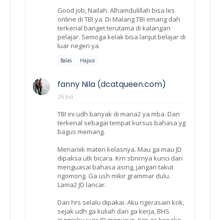
Good job, Nailah. Alhamdulillah bisa les
online di TBI ya. Di Malang TBI emang dah
terkenal banget terutama di kalangan
pelajar. Semoga kelak bisa lanjut belajar di
luar negeri ya.
Balas
Hapus
fanny Nila (dcatqueen.com)
26 Juli
TBI ini udh banyak di mana2 ya mba. Dan
terkenal sebagai tempat kursus bahasa yg
bagus memang.
Menariiik materi kelasnya. Mau ga mau JD
dipaksa utk bicara. Krn sbnrnya kunci dari
menguasai bahasa asing, jangan takut
ngomong. Ga ush mikir grammar dulu.
Lama2 JD lancar.
Dan hrs selalu dipakai. Aku ngerasain kok,
sejak udh ga kuliah dan ga kerja, BHS