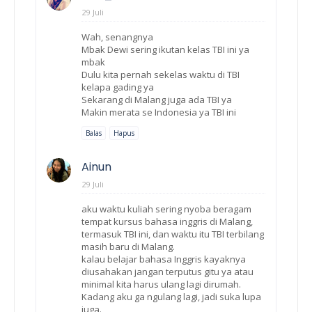
29 Juli
Wah, senangnya
Mbak Dewi sering ikutan kelas TBI ini ya
mbak
Dulu kita pernah sekelas waktu di TBI
kelapa gading ya
Sekarang di Malang juga ada TBI ya
Makin merata se Indonesia ya TBI ini
Balas
Hapus
Ainun
29 Juli
aku waktu kuliah sering nyoba beragam
tempat kursus bahasa inggris di Malang,
termasuk TBI ini, dan waktu itu TBI terbilang
masih baru di Malang.
kalau belajar bahasa Inggris kayaknya
diusahakan jangan terputus gitu ya atau
minimal kita harus ulang lagi dirumah.
Kadang aku ga ngulang lagi, jadi suka lupa
juga.