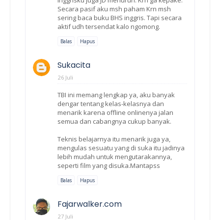
inggrisku juga JD menurun. Krn ga kepake.
Secara pasif aku msh paham Krn msh
sering baca buku BHS inggris. Tapi secara
aktif udh tersendat kalo ngomong.
Balas
Hapus
Sukacita
26 Juli
TBI ini memang lengkap ya, aku banyak
dengar tentang kelas-kelasnya dan
menarik karena offline onlinenya jalan
semua dan cabangnya cukup banyak.
Teknis belajarnya itu menarik juga ya,
mengulas sesuatu yang di suka itu jadinya
lebih mudah untuk mengutarakannya,
seperti film yang disuka.Mantapss
Balas
Hapus
Fajarwalker.com
27 Juli