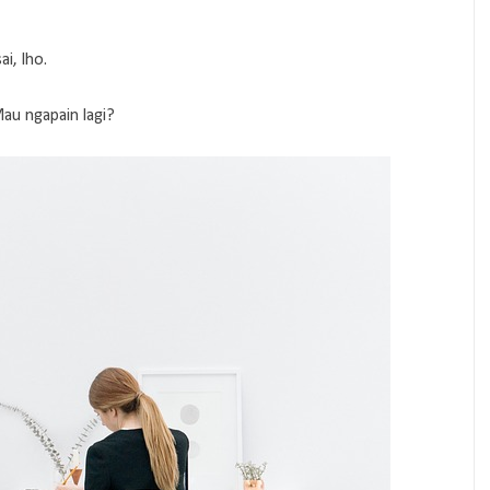
i, lho.
au ngapain lagi?